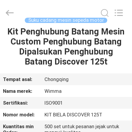
Chongqing
Litron
Spare
Parts
Co.,
Suku cadang mesin sepeda motor
Ltd..
All
Kit Penghubung Batang Mesin
RUMAH
Rights
Reserved.
Custom Penghubung Batang
PRODUK
Dipalsukan Penghubung
Batang Discover 125t
VIDEO
Tempat asal:
Chongqing
TENTANG
Nama merek:
Wimma
KAMI
Sertifikasi:
ISO9001
TUR
Nomor model:
KIT BIELA ​​DISCOVER 125T
PABRIK
Kuantitas min
500 set untuk pesanan jejak untuk