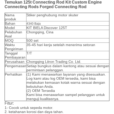
Temukan 125t Connecting Rod Kit Custom Engine
Connecting Rods Forged Connecting Rod
Nama
Stiker penghubung motor skuter
produk
Bahan
4340 Baja
Model
KIT BIELA Discover 125T
Pelabuhan
Chongqing, Cina
Asal
MOQ
500 set
Waktu
35-45 hari kerja setelah menerima setoran
Pengiriman
Tanggal
T/T
Pembayaran
Perusahaan
Chongqing Litron Trading Co. Ltd.
Pengemasan
Setiap bungkus dalam kantong atau sesuai dengan
permintaan pelanggan.
Perhatikan
(1) Kami menawarkan layanan yang disesuaikan.
Log kami atau log OEM tersedia, kami bisa
melakukan kemasan kotak warna sesuai dengan
kebutuhan Anda.
(2) OEM Tersedia
Kami bisa menawarkan sampel pelanggan untuk
menguji kualitasnya.
Fitur:
1- Cocok untuk sepeda motor.
2. ketahanan korosi dan daya tahan.