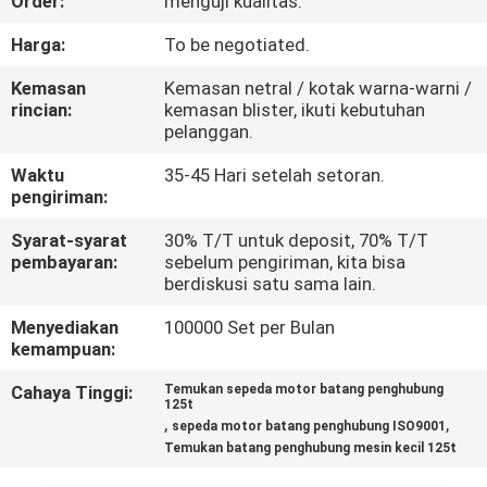
Order:
menguji kualitas.
KONTROL
Harga:
To be negotiated.
KUALITAS
Kemasan
Kemasan netral / kotak warna-warni /
rincian:
kemasan blister, ikuti kebutuhan
pelanggan.
BERITA
Waktu
35-45 Hari setelah setoran.
pengiriman:
MINTA
Syarat-syarat
30% T/T untuk deposit, 70% T/T
KUTIPAN
pembayaran:
sebelum pengiriman, kita bisa
berdiskusi satu sama lain.
PETA
Menyediakan
100000 Set per Bulan
kemampuan:
SITUS
Cahaya Tinggi:
Temukan sepeda motor batang penghubung
125t
,
,
sepeda motor batang penghubung ISO9001
KEBIJAKAN
Temukan batang penghubung mesin kecil 125t
PRIBADI