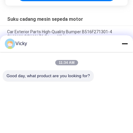
Suku cadang mesin sepeda motor
Car Exterior Parts High-Quality Bumper B516F271301-4
CHANAN OSHAN​ Z6 Starry White
Vicky
Motor starter Honda EX5 Mesin Sepeda Motor suku cadang
Grosir Murah Dengan Kinerja Tinggi
11:34 AM
Sepeda motor busi untuk CPR8EAIX-9 China Pemasok Sistem
Mesin
Good day, what product are you looking for?
Bad Request
Semua
Suku Cadang Mesin 
Suku Cadang Listrik 
Sepeda Motor
Sepeda Motor
Suku Cadang 
Mesin Kabel 
Transmisi Sepeda 
Otomatis