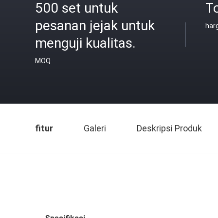
500 set untuk
To
pesanan jejak untuk
har
menguji kualitas.
MOQ
fitur
Galeri
Deskripsi Produk