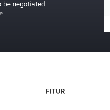
 be negotiated.
ga
FITUR