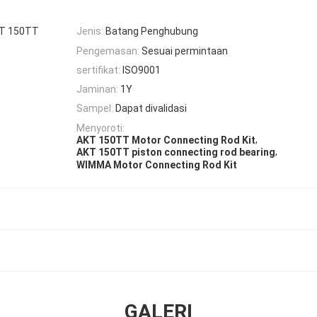
KT 150TT
Jenis:
Batang Penghubung
Pengemasan:
Sesuai permintaan
sertifikat:
ISO9001
Jaminan:
1Y
Sampel:
Dapat divalidasi
Menyoroti:
,
AKT 150TT Motor Connecting Rod Kit
,
AKT 150TT piston connecting rod bearing
WIMMA Motor Connecting Rod Kit
GALERI