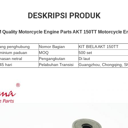
DESKRIPSI PRODUK
 Quality Motorcycle Engine Parts AKT 150TT Motorcycle E
ang penghubung
Nomor Bagian
KIT BIELA AKT 150TT
minium paduan
MOQ
500 set
asan netral
Pengangkutan
Di laut
45 hari
Pelabuhan Transisi
Guangzhou, Chongqing, S