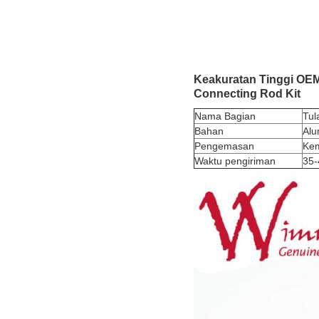
Keakuratan Tinggi
OEM
Connecting Rod Kit
Nama Bagian
Tul
Bahan
Alu
Pengemasan
Kem
Waktu pengiriman
35-