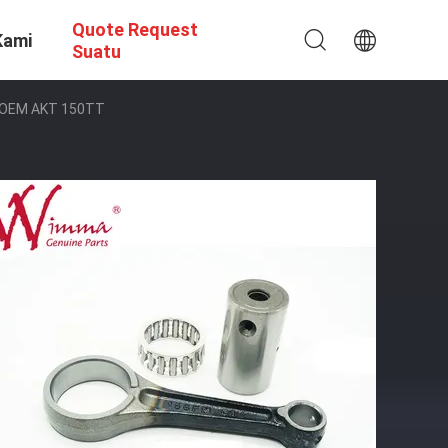
Quote Request
Kami
Suatu
as OEM AKT 150TT