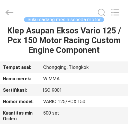
Chongqing
Litron
Spare
Parts
Co.,
Suku cadang mesin sepeda motor
Ltd..
All
Klep Asupan Eksos Vario 125 /
RUMAH
Rights
Reserved.
Pcx 150 Motor Racing Custom
PRODUK
Engine Component
VIDEO
Tempat asal:
Chongqing, Tiongkok
Nama merek:
WIMMA
TENTANG
Sertifikasi:
ISO 9001
KAMI
Nomor model:
VARIO 125/PCX 150
TUR
Kuantitas min
500 set
Order:
PABRIK