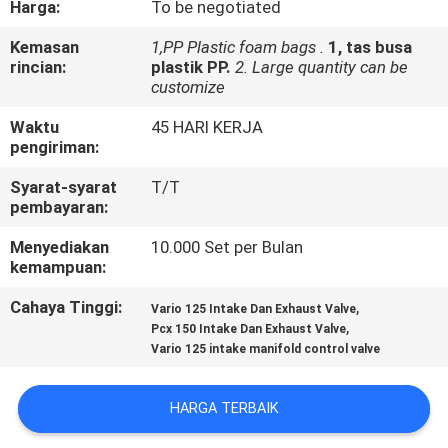
Harga:
To be negotiated
KONTROL
Kemasan
1,PP Plastic foam bags .
1, tas busa
rincian:
plastik PP.
2. Large quantity can be
KUALITAS
customize
Waktu
45 HARI KERJA
BERITA
pengiriman:
Syarat-syarat
T/T
MINTA
pembayaran:
KUTIPAN
Menyediakan
10.000 Set per Bulan
kemampuan:
PETA
Cahaya Tinggi:
,
Vario 125 Intake Dan Exhaust Valve
,
Pcx 150 Intake Dan Exhaust Valve
SITUS
Vario 125 intake manifold control valve
KEBIJAKAN
HARGA TERBAIK
PRIBADI