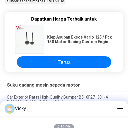
silinder sepeda motor OEM 150 Cc
Dapatkan Harga Terbaik untuk
Klep Asupan Eksos Vario 125 / Pcx
150 Motor Racing Custom Engine
Component
Terus
Suku cadang mesin sepeda motor
Car Exterior Parts High-Quality Bumper B516F271301-4
CHANAN OSHAN​ Z6 Starry White
Vicky
Motor starter Honda EX5 Mesin Sepeda Motor suku cadang
Grosir Murah Dengan Kinerja Tinggi
4:59 PM