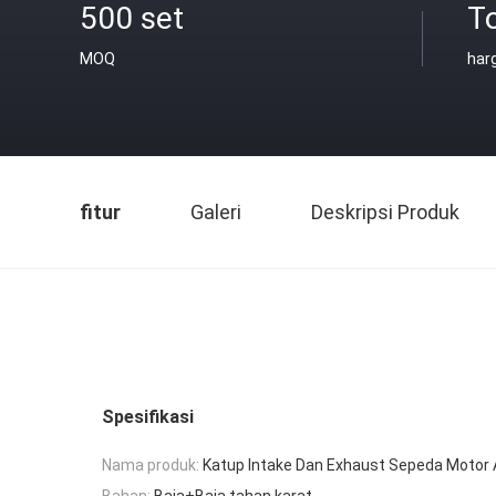
500 set
T
MOQ
har
fitur
Galeri
Deskripsi Produk
Spesifikasi
Nama produk:
Katup Intake Dan Exhaust Sepeda Motor
Bahan:
Baja+Baja tahan karat