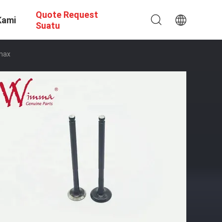
Quote Request
Kami
Suatu
Nmax