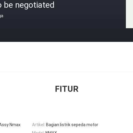
o be negotiated
ga
FITUR
 Assy Nmax
Artikel:
Bagian listrik sepeda motor
Model:
NMAX