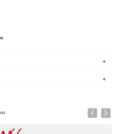
,
ax
max