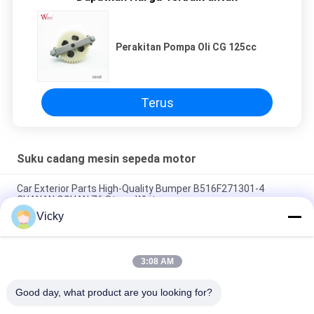
Perakitan Pompa Oli CG 125cc
Terus
Suku cadang mesin sepeda motor
Car Exterior Parts High-Quality Bumper B516F271301-4
CHANAN OSHAN​ Z6 Starry White
Vicky
Motor starter Honda EX5 Mesin Sepeda Motor suku cadang
Grosir Murah Dengan Kinerja Tinggi
3:08 AM
Sepeda motor busi untuk CPR8EAIX-9 China Pemasok Sistem
Mesin
Good day, what product are you looking for?