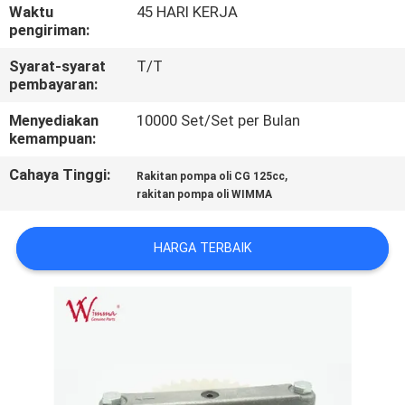
Waktu
45 HARI KERJA
pengiriman:
KONTROL
KUALITAS
Syarat-syarat
T/T
pembayaran:
Menyediakan
10000 Set/Set per Bulan
BERITA
kemampuan:
Cahaya Tinggi:
,
Rakitan pompa oli CG 125cc
MINTA
rakitan pompa oli WIMMA
KUTIPAN
HARGA TERBAIK
PETA
SITUS
KEBIJAKAN
PRIBADI