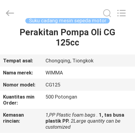
Chongqing
Litron
Spare
Parts
Co.,
Suku cadang mesin sepeda motor
Ltd..
All
Perakitan Pompa Oli CG
RUMAH
Rights
Reserved.
125cc
PRODUK
Tempat asal:
Chongqing, Tiongkok
VIDEO
Nama merek:
WIMMA
Nomor model:
CG125
TENTANG
Kuantitas min
500 Potongan
KAMI
Order:
Kemasan
1,PP Plastic foam bags .
1, tas busa
TUR
rincian:
plastik PP.
2Large quantity can be
customized
PABRIK