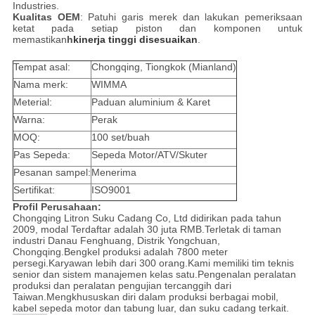
Industries.
Kualitas OEM
: Patuhi garis merek dan lakukan pemeriksaan
ketat pada setiap piston dan komponen untuk
memastikan
h
kinerja tinggi disesuaikan
.
Tempat asal:
Chongqing, Tiongkok (Mianland)
Nama merk:
WIMMA
Meterial:
Paduan aluminium & Karet
Warna:
Perak
MOQ:
100 set/buah
Pas Sepeda:
Sepeda Motor/ATV/Skuter
Pesanan sampel:
Menerima
Sertifikat:
ISO9001
Profil Perusahaan:
Chongqing Litron Suku Cadang Co, Ltd didirikan pada tahun
2009, modal Terdaftar adalah 30 juta RMB.Terletak di taman
industri Danau Fenghuang, Distrik Yongchuan,
Chongqing.Bengkel produksi adalah 7800 meter
persegi.Karyawan lebih dari 300 orang.Kami memiliki tim teknis
senior dan sistem manajemen kelas satu.Pengenalan peralatan
produksi dan peralatan pengujian tercanggih dari
Taiwan.Mengkhususkan diri dalam produksi berbagai mobil,
kabel sepeda motor dan tabung luar, dan suku cadang terkait.