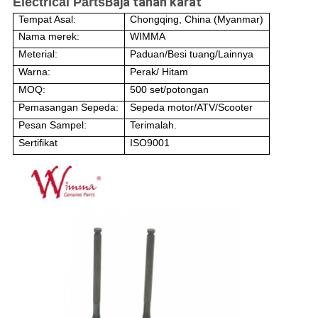
Baja tahan karat
Electrical Parts
Tempat Asal:
Chongqing, China (Myanmar)
Nama merek:
WIMMA
Meterial:
Paduan/Besi tuang/Lainnya
Warna:
Perak/ Hitam
MOQ:
500 set/potongan
Pemasangan Sepeda:
Sepeda motor/ATV/Scooter
Pesan Sampel:
Terimalah.
Sertifikat
ISO9001