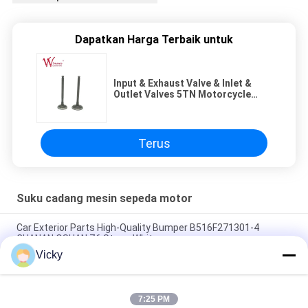
Dapatkan Harga Terbaik untuk
Input & Exhaust Valve & Inlet &
Outlet Valves 5TN Motorcycle
Electrical Parts Baja tahan karat
Terus
Suku cadang mesin sepeda motor
Car Exterior Parts High-Quality Bumper B516F271301-4
CHANAN OSHAN​ Z6 Starry White
Vicky
Motor starter Honda EX5 Mesin Sepeda Motor suku cadang
Grosir Murah Dengan Kinerja Tinggi
7:25 PM
Sepeda motor busi untuk CPR8EAIX-9 China Pemasok Sistem