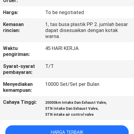
Order:
KONTROL
Harga:
To be negotiated
KUALITAS
Kemasan
1, tas busa plastik PP. 2. jumlah besar
rincian:
dapat disesuaikan dengan kotak
warna.
BERITA
Waktu
45 HARI KERJA
pengiriman:
MINTA
Syarat-syarat
T/T
KUTIPAN
pembayaran:
Menyediakan
10000 Set/Set per Bulan
PETA
kemampuan:
SITUS
Cahaya Tinggi:
,
20000km Intake Dan Exhaust Valve
,
5TN Intake Dan Exhaust Valve
5TN intake air control valve
KEBIJAKAN
PRIBADI
HARGA TERBAIK