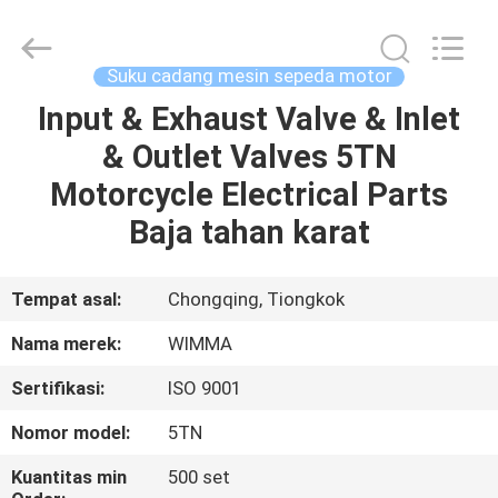
Chongqing
Litron
Spare
Parts
Co.,
Suku cadang mesin sepeda motor
Ltd..
All
Input & Exhaust Valve & Inlet
RUMAH
Rights
Reserved.
& Outlet Valves 5TN
PRODUK
Motorcycle Electrical Parts
Baja tahan karat
VIDEO
Tempat asal:
Chongqing, Tiongkok
TENTANG
Nama merek:
WIMMA
KAMI
Sertifikasi:
ISO 9001
TUR
Nomor model:
5TN
PABRIK
Kuantitas min
500 set