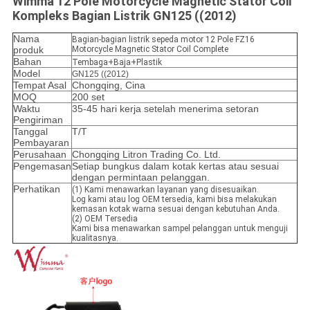
Wimma 12 Pole Motorcycle Magnetic Stator Coil
Kompleks Bagian Listrik GN125 ((2012)
Nama
Bagian-bagian listrik sepeda motor 12 Pole FZ16
produk
Motorcycle Magnetic Stator Coil Complete
Bahan
Tembaga+Baja+Plastik
Model
GN125 ((2012)
Tempat Asal
Chongqing, Cina
MOQ
200 set
Waktu
35-45 hari kerja setelah menerima setoran
Pengiriman
Tanggal
T/T
Pembayaran
Perusahaan
Chongqing Litron Trading Co. Ltd.
Pengemasan
Setiap bungkus dalam kotak kertas atau sesuai
dengan permintaan pelanggan.
Perhatikan
(1) Kami menawarkan layanan yang disesuaikan.
Log kami atau log OEM tersedia, kami bisa melakukan
kemasan kotak warna sesuai dengan kebutuhan Anda.
(2) OEM Tersedia
Kami bisa menawarkan sampel pelanggan untuk menguji
kualitasnya.