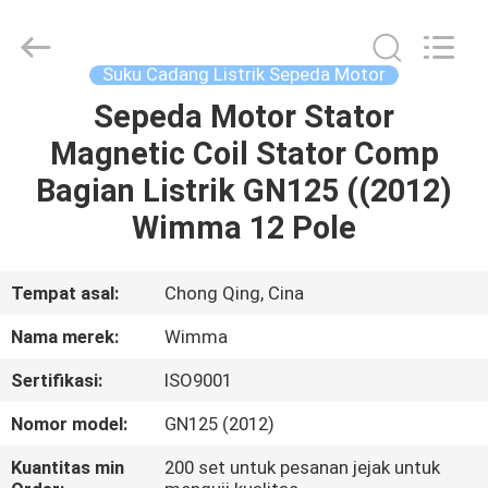
Chongqing
Litron
Spare
Parts
Co.,
Suku Cadang Listrik Sepeda Motor
Ltd..
All
Sepeda Motor Stator
RUMAH
Rights
Reserved.
Magnetic Coil Stator Comp
PRODUK
Bagian Listrik GN125 ((2012)
Wimma 12 Pole
VIDEO
Tempat asal:
Chong Qing, Cina
TENTANG
Nama merek:
Wimma
KAMI
Sertifikasi:
ISO9001
TUR
Nomor model:
GN125 (2012)
PABRIK
Kuantitas min
200 set untuk pesanan jejak untuk