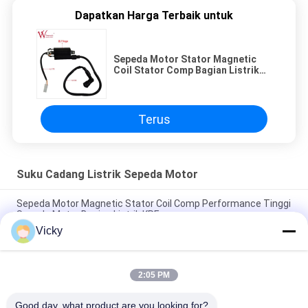
Dapatkan Harga Terbaik untuk
Sepeda Motor Stator Magnetic
Coil Stator Comp Bagian Listrik
GN125 ((2012) Wimma 12 Pole
Terus
Suku Cadang Listrik Sepeda Motor
Sepeda Motor Magnetic Stator Coil Comp Performance Tinggi
Sepeda Motor Bagian Listrik KRF
Vicky
Konektor Relay Sepeda Motor Listrik Kriss 100 untuk Pembeli
B2B Kinerja Baik Pria 6.3mm
2:05 PM
Relay pemutar listrik sepeda motor untuk NOUVO Pin konektor
pria tipe 12V
Good day, what product are you looking for?