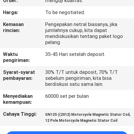
Order:
menguji kualitas.
KONTROL
Harga:
To be negotiated.
KUALITAS
Kemasan
Pengepakan netral biasanya, jika
rincian:
jumlahnya cukup, kita dapat
mendiskusikan tentang paket logo
BERITA
pelang
Waktu
35-45 Hari setelah deposit.
MINTA
pengiriman:
KUTIPAN
Syarat-syarat
30% T/T untuk deposit, 70% T/T
pembayaran:
sebelum pengiriman, kita bisa
berdiskusi satu sama lain.
PETA
Menyediakan
60000 set per bulan
SITUS
kemampuan:
Cahaya Tinggi:
,
GN125 ((2012) Motorcycle Magnetic Stator Coil
KEBIJAKAN
12 Pole Motorcycle Magnetic Stator Coil
PRIBADI