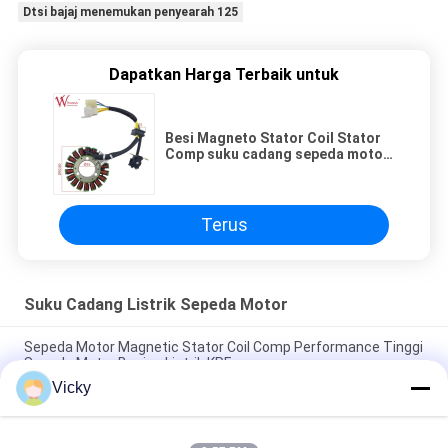
Dtsi bajaj menemukan penyearah 125
Dapatkan Harga Terbaik untuk
Besi Magneto Stator Coil Stator
Comp suku cadang sepeda motor
dari Cina Munufabrikant GN125
((2012)
Terus
Suku Cadang Listrik Sepeda Motor
Sepeda Motor Magnetic Stator Coil Comp Performance Tinggi
Sepeda Motor Bagian Listrik KRF
Vicky
Konektor Relay Sepeda Motor Listrik Kriss 100 untuk Pembeli
B2B Kinerja Baik Pria 6.3mm