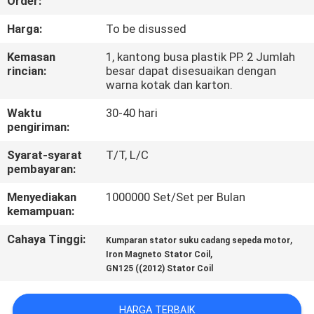
Order:
KONTROL
Harga:
To be disussed
KUALITAS
Kemasan
1, kantong busa plastik PP. 2 Jumlah
rincian:
besar dapat disesuaikan dengan
warna kotak dan karton.
BERITA
Waktu
30-40 hari
pengiriman:
MINTA
Syarat-syarat
T/T, L/C
KUTIPAN
pembayaran:
Menyediakan
1000000 Set/Set per Bulan
PETA
kemampuan:
SITUS
Cahaya Tinggi:
,
Kumparan stator suku cadang sepeda motor
,
Iron Magneto Stator Coil
GN125 ((2012) Stator Coil
KEBIJAKAN
PRIBADI
HARGA TERBAIK