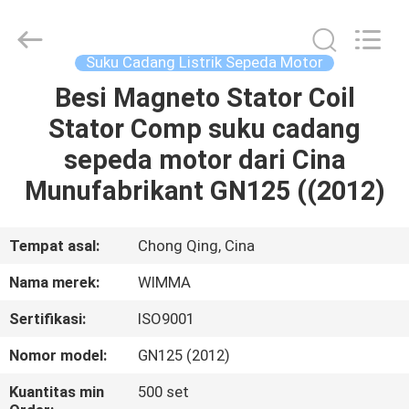
Chongqing
Litron
Spare
Parts
Co.,
Suku Cadang Listrik Sepeda Motor
Ltd..
All
Besi Magneto Stator Coil
RUMAH
Rights
Reserved.
Stator Comp suku cadang
PRODUK
sepeda motor dari Cina
Munufabrikant GN125 ((2012)
VIDEO
Tempat asal:
Chong Qing, Cina
TENTANG
Nama merek:
WIMMA
KAMI
Sertifikasi:
ISO9001
TUR
Nomor model:
GN125 (2012)
PABRIK
Kuantitas min
500 set