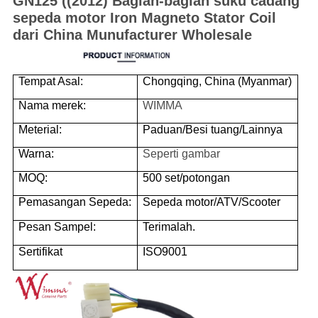
GN125 ((2012) Bagian-bagian suku cadang
sepeda motor Iron Magneto Stator Coil
dari China Munufacturer Wholesale
Tempat Asal:
Chongqing, China (Myanmar)
Nama merek:
WIMMA
Meterial:
Paduan/Besi tuang/Lainnya
Warna:
Seperti gambar
MOQ:
500 set/potongan
Pemasangan Sepeda:
Sepeda motor/ATV/Scooter
Pesan Sampel:
Terimalah.
Sertifikat
ISO9001