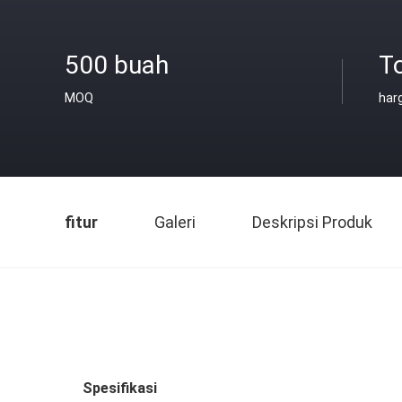
500 buah
T
MOQ
har
fitur
Galeri
Deskripsi Produk
Spesifikasi