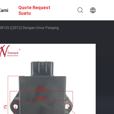
Quote Request
Kami
Suatu
 GN125 ((2012) Dengan Umur Panjang