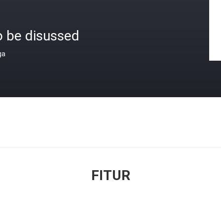
o be disussed
ga
FITUR