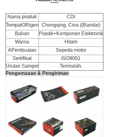
Nama produk
CDI
Tempat
O
Rigen
Chongqing, Cina ((Bandar)
Bahan
Plastik+Komponen Elektronik
Warna
Hitam
A
Pembuatan
Sepeda motor
Sertifikat
ISO9001
Urutan Sampel
Terimalah.
Pengemasan & Pengiriman