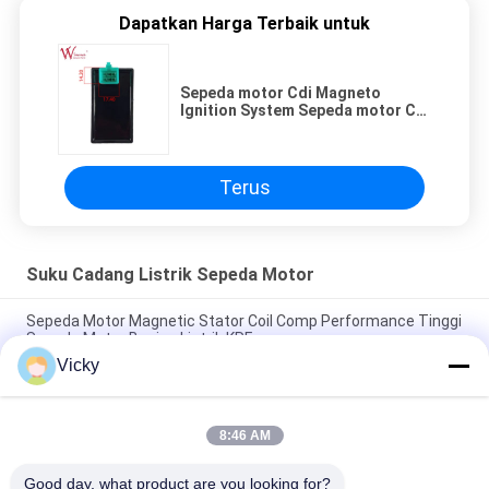
Dapatkan Harga Terbaik untuk
Sepeda motor Cdi Magneto
Ignition System Sepeda motor Cdi
Unit, JL1108 ((2004) China
Universal
Terus
Suku Cadang Listrik Sepeda Motor
Sepeda Motor Magnetic Stator Coil Comp Performance Tinggi
Sepeda Motor Bagian Listrik KRF
Vicky
Konektor Relay Sepeda Motor Listrik Kriss 100 untuk Pembeli
B2B Kinerja Baik Pria 6.3mm
8:46 AM
Relay pemutar listrik sepeda motor untuk NOUVO Pin konektor
pria tipe 12V
Good day, what product are you looking for?