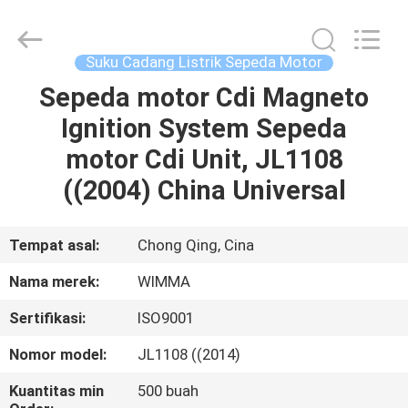
Chongqing
Litron
Spare
Parts
Co.,
Suku Cadang Listrik Sepeda Motor
Ltd..
All
Sepeda motor Cdi Magneto
RUMAH
Rights
Reserved.
Ignition System Sepeda
PRODUK
motor Cdi Unit, JL1108
((2004) China Universal
VIDEO
Tempat asal:
Chong Qing, Cina
TENTANG
Nama merek:
WIMMA
KAMI
Sertifikasi:
ISO9001
TUR
Nomor model:
JL1108 ((2014)
PABRIK
Kuantitas min
500 buah