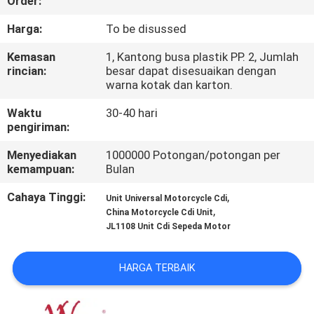
Order:
KONTROL
Harga:
To be disussed
KUALITAS
Kemasan
1, Kantong busa plastik PP. 2, Jumlah
rincian:
besar dapat disesuaikan dengan
warna kotak dan karton.
BERITA
Waktu
30-40 hari
pengiriman:
MINTA
Menyediakan
1000000 Potongan/potongan per
KUTIPAN
kemampuan:
Bulan
Cahaya Tinggi:
,
Unit Universal Motorcycle Cdi
PETA
,
China Motorcycle Cdi Unit
JL1108 Unit Cdi Sepeda Motor
SITUS
HARGA TERBAIK
KEBIJAKAN
PRIBADI