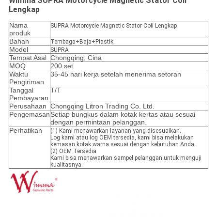
Wimma SUPRA Motorcycle Magnetic Stator Coil
Lengkap
Nama
SUPRA Motorcycle Magnetic Stator Coil Lengkap
produk
Bahan
Tembaga+Baja+Plastik
Model
SUPRA
Tempat Asal
Chongqing, Cina
MOQ
200 set
Waktu
35-45 hari kerja setelah menerima setoran
Pengiriman
Tanggal
T/T
Pembayaran
Perusahaan
Chongqing Litron Trading Co. Ltd.
Pengemasan
Setiap bungkus dalam kotak kertas atau sesuai
dengan permintaan pelanggan.
Perhatikan
(1) Kami menawarkan layanan yang disesuaikan.
Log kami atau log OEM tersedia, kami bisa melakukan
kemasan kotak warna sesuai dengan kebutuhan Anda.
(2) OEM Tersedia
Kami bisa menawarkan sampel pelanggan untuk menguji
kualitasnya.