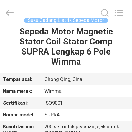
Chongqing
Litron
Spare
Parts
Co.,
Suku Cadang Listrik Sepeda Motor
Ltd..
All
Sepeda Motor Magnetic
RUMAH
Rights
Reserved.
Stator Coil Stator Comp
PRODUK
SUPRA Lengkap 6 Pole
Wimma
VIDEO
Tempat asal:
Chong Qing, Cina
TENTANG
Nama merek:
Wimma
KAMI
Sertifikasi:
ISO9001
TUR
Nomor model:
SUPRA
PABRIK
Kuantitas min
200 set untuk pesanan jejak untuk