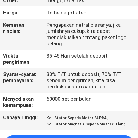
Order:
menguji kualitas.
KONTROL
Harga:
To be negotiated.
KUALITAS
Kemasan
Pengepakan netral biasanya, jika
rincian:
jumlahnya cukup, kita dapat
mendiskusikan tentang paket logo
BERITA
pelang
Waktu
35-45 Hari setelah deposit.
MINTA
pengiriman:
KUTIPAN
Syarat-syarat
30% T/T untuk deposit, 70% T/T
pembayaran:
sebelum pengiriman, kita bisa
berdiskusi satu sama lain.
PETA
Menyediakan
60000 set per bulan
SITUS
kemampuan:
Cahaya Tinggi:
,
Koil Stator Sepeda Motor SUPRA
KEBIJAKAN
Koil Stator Magnetik Sepeda Motor 6 Tiang
PRIBADI