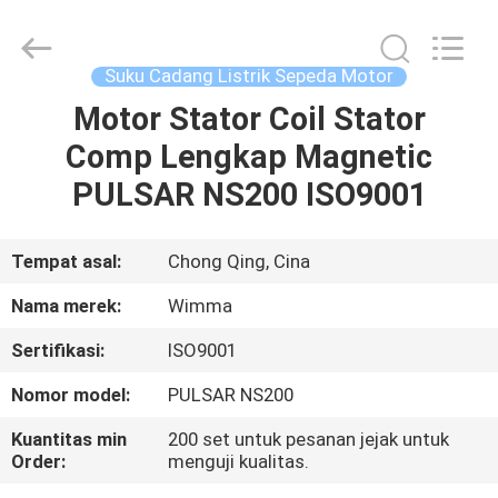
Chongqing
Litron
Spare
Parts
Co.,
Suku Cadang Listrik Sepeda Motor
Ltd..
All
Motor Stator Coil Stator
RUMAH
Rights
Reserved.
Comp Lengkap Magnetic
PRODUK
PULSAR NS200 ISO9001
VIDEO
Tempat asal:
Chong Qing, Cina
Nama merek:
Wimma
TENTANG
Sertifikasi:
ISO9001
KAMI
Nomor model:
PULSAR NS200
TUR
Kuantitas min
200 set untuk pesanan jejak untuk
Order:
menguji kualitas.
PABRIK