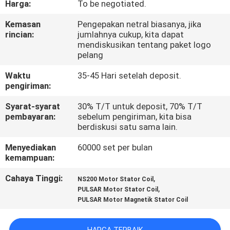
Harga:
To be negotiated.
KONTROL
Kemasan
Pengepakan netral biasanya, jika
rincian:
jumlahnya cukup, kita dapat
KUALITAS
mendiskusikan tentang paket logo
pelang
BERITA
Waktu
35-45 Hari setelah deposit.
pengiriman:
MINTA
Syarat-syarat
30% T/T untuk deposit, 70% T/T
pembayaran:
sebelum pengiriman, kita bisa
KUTIPAN
berdiskusi satu sama lain.
Menyediakan
60000 set per bulan
PETA
kemampuan:
SITUS
Cahaya Tinggi:
,
NS200 Motor Stator Coil
,
PULSAR Motor Stator Coil
PULSAR Motor Magnetik Stator Coil
KEBIJAKAN
PRIBADI