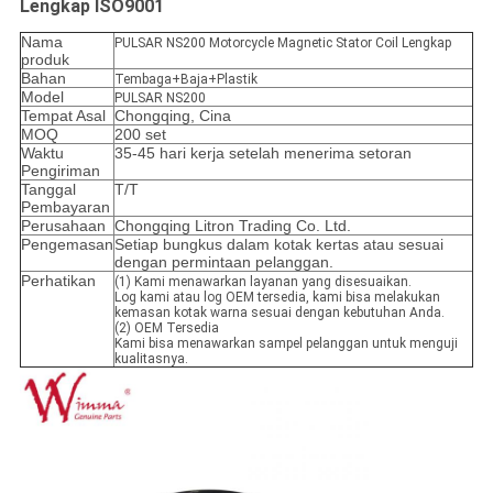
Lengkap ISO9001
Nama
PULSAR NS200 Motorcycle Magnetic Stator Coil Lengkap
produk
Bahan
Tembaga+Baja+Plastik
Model
PULSAR NS200
Tempat Asal
Chongqing, Cina
MOQ
200 set
Waktu
35-45 hari kerja setelah menerima setoran
Pengiriman
Tanggal
T/T
Pembayaran
Perusahaan
Chongqing Litron Trading Co. Ltd.
Pengemasan
Setiap bungkus dalam kotak kertas atau sesuai
dengan permintaan pelanggan.
Perhatikan
(1) Kami menawarkan layanan yang disesuaikan.
Log kami atau log OEM tersedia, kami bisa melakukan
kemasan kotak warna sesuai dengan kebutuhan Anda.
(2) OEM Tersedia
Kami bisa menawarkan sampel pelanggan untuk menguji
kualitasnya.