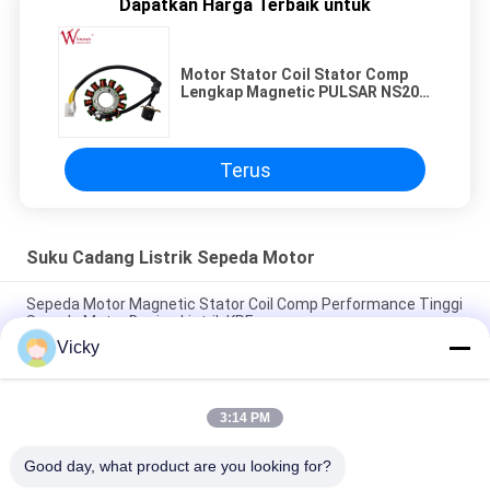
Dapatkan Harga Terbaik untuk
Motor Stator Coil Stator Comp
Lengkap Magnetic PULSAR NS200
ISO9001
Terus
Suku Cadang Listrik Sepeda Motor
Sepeda Motor Magnetic Stator Coil Comp Performance Tinggi
Sepeda Motor Bagian Listrik KRF
Vicky
Konektor Relay Sepeda Motor Listrik Kriss 100 untuk Pembeli
B2B Kinerja Baik Pria 6.3mm
3:14 PM
Relay pemutar listrik sepeda motor untuk NOUVO Pin konektor
pria tipe 12V
Good day, what product are you looking for?