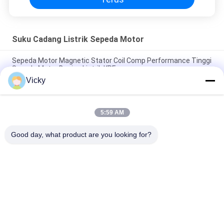
Suku Cadang Listrik Sepeda Motor
Sepeda Motor Magnetic Stator Coil Comp Performance Tinggi
Sepeda Motor Bagian Listrik KRF
Vicky
Konektor Relay Sepeda Motor Listrik Kriss 100 untuk Pembeli
B2B Kinerja Baik Pria 6.3mm
5:59 AM
Relay pemutar listrik sepeda motor untuk NOUVO Pin konektor
pria tipe 12V
Good day, what product are you looking for?
Bad Request
Semua
Suku Cadang Mesin 
Suku Cadang Listrik 
Sepeda Motor
Sepeda Motor
Suku Cadang 
Mesin Kabel 
Transmisi Sepeda 
Otomatis