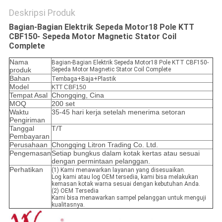
Deskripsi Produk
Bagian-Bagian Elektrik Sepeda Motor18 Pole KTT
CBF150- Sepeda Motor Magnetic Stator Coil
Complete
Nama
Bagian-Bagian Elektrik Sepeda Motor18 Pole KTT CBF150-
produk
Sepeda Motor Magnetic Stator Coil Complete
Bahan
Tembaga+Baja+Plastik
Model
KTT CBF150
Tempat Asal
Chongqing, Cina
MOQ
200 set
Waktu
35-45 hari kerja setelah menerima setoran
Pengiriman
Tanggal
T/T
Pembayaran
Perusahaan
Chongqing Litron Trading Co. Ltd.
Pengemasan
Setiap bungkus dalam kotak kertas atau sesuai
dengan permintaan pelanggan.
Perhatikan
(1) Kami menawarkan layanan yang disesuaikan.
Log kami atau log OEM tersedia, kami bisa melakukan
kemasan kotak warna sesuai dengan kebutuhan Anda.
(2) OEM Tersedia
Kami bisa menawarkan sampel pelanggan untuk menguji
kualitasnya.