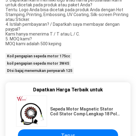
3. Dapatkah kami memiliki logo atau nama perusahaan kami
untuk dicetak pada produk atau paket Anda?
Tentu. Logo Anda bisa dicetak pada produk Anda dengan Hot
Stamping, Printing, Embossing, UV Coating, Silk-screen Printing
atau Sticker.
4. Istilah pembayaran? / Dapatkah saya membayar dengan
paypal?
Kami hanya menerima T / T atau L / C.
5. MOQ kami?
MOQ kami adalah 500 keping
Koil pengapian sepeda motor 175cc
koil pengapian sepeda motor 3W4S
Dtsi bajaj menemukan penyearah 125
Dapatkan Harga Terbaik untuk
Sepeda Motor Magnetic Stator
Coil Stator Comp Lengkap 18 Pole
KTT CBF150- Bagian-bagian
Listrik
Terus