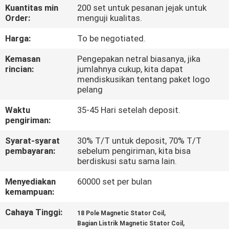
Kuantitas min
200 set untuk pesanan jejak untuk
Order:
menguji kualitas.
KONTROL
KUALITAS
Harga:
To be negotiated.
Kemasan
Pengepakan netral biasanya, jika
rincian:
jumlahnya cukup, kita dapat
BERITA
mendiskusikan tentang paket logo
pelang
MINTA
Waktu
35-45 Hari setelah deposit.
KUTIPAN
pengiriman:
Syarat-syarat
30% T/T untuk deposit, 70% T/T
pembayaran:
sebelum pengiriman, kita bisa
PETA
berdiskusi satu sama lain.
SITUS
Menyediakan
60000 set per bulan
kemampuan:
KEBIJAKAN
Cahaya Tinggi:
,
18 Pole Magnetic Stator Coil
PRIBADI
,
Bagian Listrik Magnetic Stator Coil