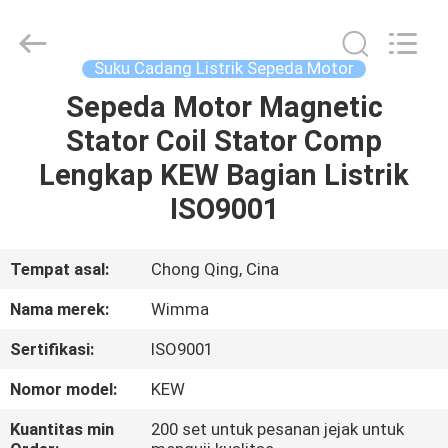
Chongqing
Litron
Spare
Parts
Co.,
Suku Cadang Listrik Sepeda Motor
Ltd..
All
Sepeda Motor Magnetic
RUMAH
Rights
Reserved.
Stator Coil Stator Comp
PRODUK
Lengkap KEW Bagian Listrik
ISO9001
VIDEO
Tempat asal:
Chong Qing, Cina
TENTANG
Nama merek:
Wimma
KAMI
Sertifikasi:
ISO9001
TUR
Nomor model:
KEW
PABRIK
Kuantitas min
200 set untuk pesanan jejak untuk