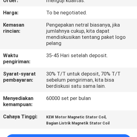
Order:
menguji kualitas.
KONTROL
Harga:
To be negotiated.
KUALITAS
Kemasan
Pengepakan netral biasanya, jika
rincian:
jumlahnya cukup, kita dapat
mendiskusikan tentang paket logo
BERITA
pelang
Waktu
35-45 Hari setelah deposit.
MINTA
pengiriman:
KUTIPAN
Syarat-syarat
30% T/T untuk deposit, 70% T/T
pembayaran:
sebelum pengiriman, kita bisa
berdiskusi satu sama lain.
PETA
Menyediakan
60000 set per bulan
SITUS
kemampuan:
Cahaya Tinggi:
,
KEW Motor Magnetic Stator Coil
KEBIJAKAN
Bagian Listrik Magnetik Stator Coil
PRIBADI