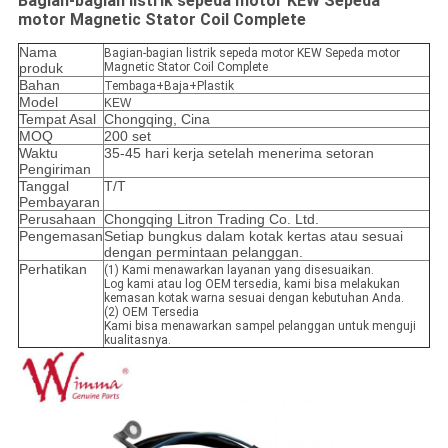
Bagian-bagian listrik sepeda motor KEW Sepeda
motor Magnetic Stator Coil Complete
Nama
Bagian-bagian listrik sepeda motor KEW Sepeda motor
produk
Magnetic Stator Coil Complete
Bahan
Tembaga+Baja+Plastik
Model
KEW
Tempat Asal
Chongqing, Cina
MOQ
200 set
Waktu
35-45 hari kerja setelah menerima setoran
Pengiriman
Tanggal
T/T
Pembayaran
Perusahaan
Chongqing Litron Trading Co. Ltd.
Pengemasan
Setiap bungkus dalam kotak kertas atau sesuai
dengan permintaan pelanggan.
Perhatikan
(1) Kami menawarkan layanan yang disesuaikan.
Log kami atau log OEM tersedia, kami bisa melakukan
kemasan kotak warna sesuai dengan kebutuhan Anda.
(2) OEM Tersedia
Kami bisa menawarkan sampel pelanggan untuk menguji
kualitasnya.