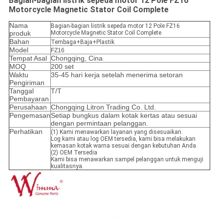
Bagian-bagian listrik sepeda motor 12 Pole FZ16
Motorcycle Magnetic Stator Coil Complete
Nama
Bagian-bagian listrik sepeda motor 12 Pole FZ16
produk
Motorcycle Magnetic Stator Coil Complete
Bahan
Tembaga+Baja+Plastik
Model
FZ16
Tempat Asal
Chongqing, Cina
MOQ
200 set
Waktu
35-45 hari kerja setelah menerima setoran
Pengiriman
Tanggal
T/T
Pembayaran
Perusahaan
Chongqing Litron Trading Co. Ltd.
Pengemasan
Setiap bungkus dalam kotak kertas atau sesuai
dengan permintaan pelanggan.
Perhatikan
(1) Kami menawarkan layanan yang disesuaikan.
Log kami atau log OEM tersedia, kami bisa melakukan
kemasan kotak warna sesuai dengan kebutuhan Anda.
(2) OEM Tersedia
Kami bisa menawarkan sampel pelanggan untuk menguji
kualitasnya.