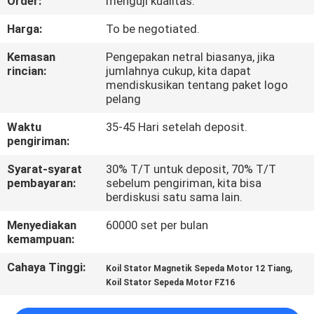
Order:
menguji kualitas.
KONTROL
Harga:
To be negotiated.
KUALITAS
Kemasan
Pengepakan netral biasanya, jika
rincian:
jumlahnya cukup, kita dapat
mendiskusikan tentang paket logo
BERITA
pelang
Waktu
35-45 Hari setelah deposit.
MINTA
pengiriman:
KUTIPAN
Syarat-syarat
30% T/T untuk deposit, 70% T/T
pembayaran:
sebelum pengiriman, kita bisa
berdiskusi satu sama lain.
PETA
Menyediakan
60000 set per bulan
SITUS
kemampuan:
Cahaya Tinggi:
,
Koil Stator Magnetik Sepeda Motor 12 Tiang
KEBIJAKAN
Koil Stator Sepeda Motor FZ16
PRIBADI