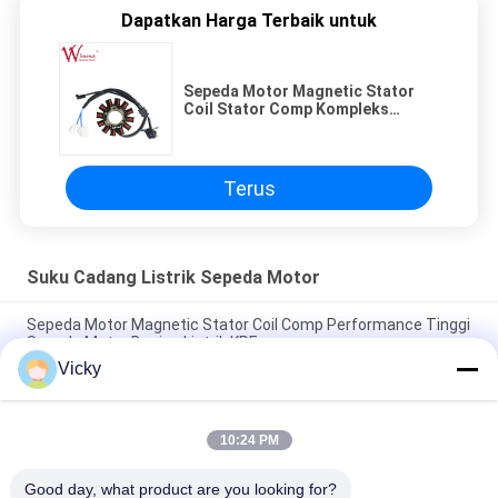
Dapatkan Harga Terbaik untuk
Sepeda Motor Magnetic Stator
Coil Stator Comp Kompleks
Bagian Listrik FZ16 Wimma 12
Pole
Terus
Suku Cadang Listrik Sepeda Motor
Sepeda Motor Magnetic Stator Coil Comp Performance Tinggi
Sepeda Motor Bagian Listrik KRF
Vicky
Konektor Relay Sepeda Motor Listrik Kriss 100 untuk Pembeli
B2B Kinerja Baik Pria 6.3mm
10:24 PM
Relay pemutar listrik sepeda motor untuk NOUVO Pin konektor
pria tipe 12V
Good day, what product are you looking for?