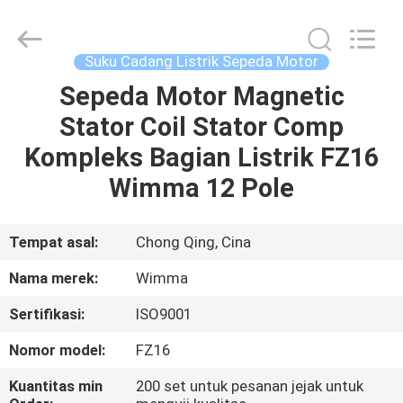
Chongqing
Litron
Spare
Parts
Co.,
Suku Cadang Listrik Sepeda Motor
Ltd..
All
Sepeda Motor Magnetic
RUMAH
Rights
Reserved.
Stator Coil Stator Comp
PRODUK
Kompleks Bagian Listrik FZ16
Wimma 12 Pole
VIDEO
Tempat asal:
Chong Qing, Cina
TENTANG
Nama merek:
Wimma
KAMI
Sertifikasi:
ISO9001
TUR
Nomor model:
FZ16
PABRIK
Kuantitas min
200 set untuk pesanan jejak untuk