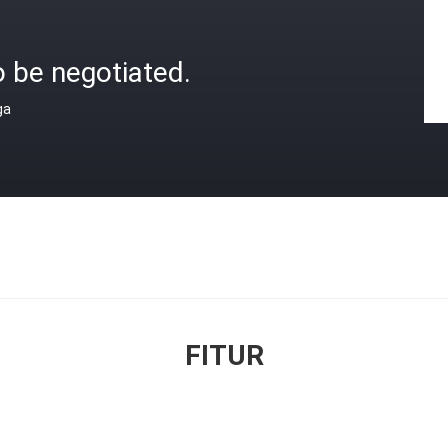
 be negotiated.
ga
FITUR