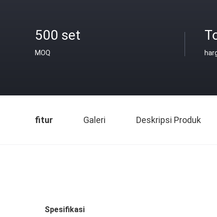
500 set
To
MOQ
har
fitur
Galeri
Deskripsi Produk
Spesifikasi