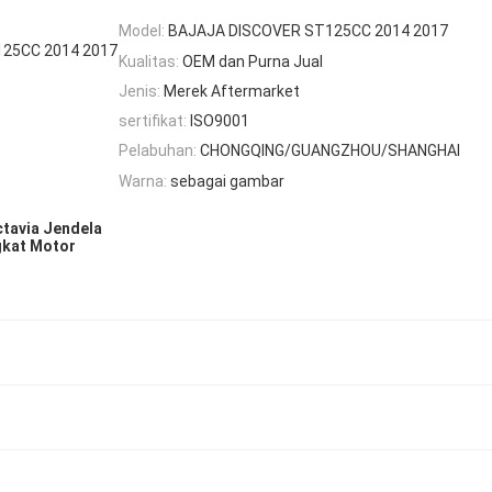
Model:
BAJAJA DISCOVER ST125CC 2014 2017
125CC 2014 2017
Kualitas:
OEM dan Purna Jual
Jenis:
Merek Aftermarket
sertifikat:
ISO9001
Pelabuhan:
CHONGQING/GUANGZHOU/SHANGHAI
Warna:
sebagai gambar
tavia Jendela
gkat Motor