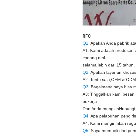
RFQ
Q1
: Apakah Anda pabrik a
A1: Kami adalah produsen
cadang mobil
selama lebih dari 15 tahun.
Q2
: Apakah layanan khusus
A2: Tentu saja,
OEM & ODM
Q3
: Bagaimana saya bisa m
A3: Tinggalkan kami pesan
bekerja
Dan Anda mungkin
Hubungi 
Q4
: Apa pelabuhan pengir
A4: Kami mengirimkan regu
Q5
: Saya membeli dari pem