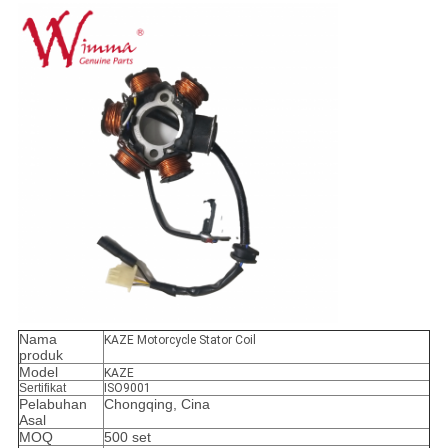
Nama
KAZE Motorcycle Stator Coil
produk
Model
KAZE
Sertifikat
ISO9001
Pelabuhan
Chongqing, Cina
Asal
MOQ
500 set