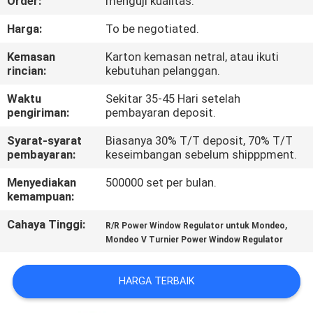
Order:
menguji kualitas.
KONTROL
Harga:
To be negotiated.
KUALITAS
Kemasan
Karton kemasan netral, atau ikuti
rincian:
kebutuhan pelanggan.
BERITA
Waktu
Sekitar 35-45 Hari setelah
pengiriman:
pembayaran deposit.
MINTA
Syarat-syarat
Biasanya 30% T/T deposit, 70% T/T
pembayaran:
keseimbangan sebelum shipppment.
KUTIPAN
Menyediakan
500000 set per bulan.
kemampuan:
PETA
Cahaya Tinggi:
,
R/R Power Window Regulator untuk Mondeo
SITUS
Mondeo V Turnier Power Window Regulator
KEBIJAKAN
HARGA TERBAIK
PRIBADI