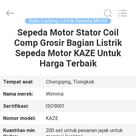
Chongqing
Litron
Spare
Parts
Co.,
Suku Cadang Listrik Sepeda Motor
Ltd..
All
Sepeda Motor Stator Coil
RUMAH
Rights
Reserved.
Comp Grosir Bagian Listrik
PRODUK
Sepeda Motor KAZE Untuk
Harga Terbaik
VIDEO
Tempat asal:
Chongqing, Tiongkok
TENTANG
Nama merek:
Wimma
KAMI
Sertifikasi:
ISO9001
TUR
Nomor model:
KAZE
PABRIK
Kuantitas min
200 set untuk pesanan jejak untuk