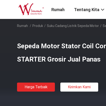
Rumah
Tentang Kita
Rumah
/
Produk
/
Suku Cadang Listrik Sepeda Motor
/
S
Sepeda Motor Stator Coil C
STARTER Grosir Jual Panas
Harga Terbaik
Kirimkan Kami