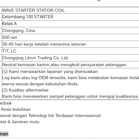
WAVE STARTER STATOR COIL
Gelombang 100 STARTER
Kelas A
Chongqing, Cina
500 set
35-45 hari kerja setelah menerima setoran
T/T, LC
Chongqing Litron Trading Co. Ltd.
Neutral kemasan karton,atau mengikuti persyaratan pelanggan.
(1) Kami menawarkan layanan yang disesuaikan.
Log kami atau log OEM tersedia, kami bisa melakukan kemasan kota
warna sesuai dengan kebutuhan Anda.
(2) Kualitas aftermarket
Kami bisa menawarkan sampel pelanggan untuk menguji kualitasnya.
Terbaik
g Anda butuhkan
nal dengan Teknologi Inti Terdepan Internasional
etat & Jaminan mutu
iman