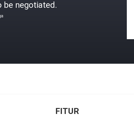
 be negotiated.
ga
FITUR