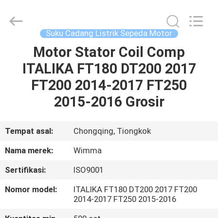
Chongqing
Litron
Spare
Parts
Co.,
Suku Cadang Listrik Sepeda Motor
Ltd..
All
Motor Stator Coil Comp
RUMAH
Rights
Reserved.
ITALIKA FT180 DT200 2017
PRODUK
FT200 2014-2017 FT250
2015-2016 Grosir
VIDEO
Tempat asal:
Chongqing, Tiongkok
TENTANG
Nama merek:
Wimma
KAMI
Sertifikasi:
ISO9001
TUR
Nomor model:
ITALIKA FT180 DT200 2017 FT200
2014-2017 FT250 2015-2016
PABRIK