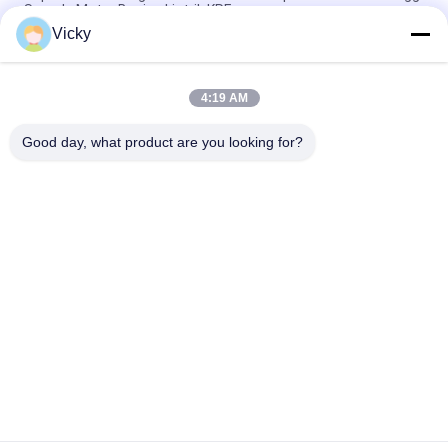
Sepeda Motor Bagian Listrik KRF
Vicky
Konektor Relay Sepeda Motor Listrik Kriss 100 untuk Pembeli
B2B Kinerja Baik Pria 6.3mm
4:19 AM
Relay pemutar listrik sepeda motor untuk NOUVO Pin konektor
pria tipe 12V
Good day, what product are you looking for?
Bad Request
Semua
Suku Cadang Mesin 
Suku Cadang Listrik 
Sepeda Motor
Sepeda Motor
Suku Cadang 
Mesin Kabel 
Transmisi Sepeda 
Otomatis
Motor
Suku Cadang Rem 
Bagian Body Sepeda 
Sepeda Motor
Motor
Suku Cadang 
Lebih Banyak Produk 
Aksesoris Motor
Panas