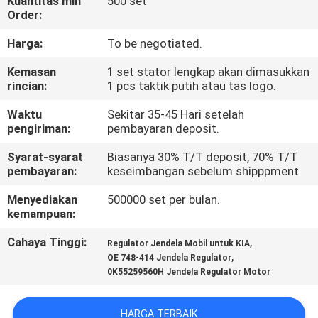
Kuantitas min
500 set
Order:
KONTROL
Harga:
To be negotiated.
KUALITAS
Kemasan
1 set stator lengkap akan dimasukkan
rincian:
1 pcs taktik putih atau tas logo.
BERITA
Waktu
Sekitar 35-45 Hari setelah
pengiriman:
pembayaran deposit.
MINTA
Syarat-syarat
Biasanya 30% T/T deposit, 70% T/T
KUTIPAN
pembayaran:
keseimbangan sebelum shipppment.
Menyediakan
500000 set per bulan.
PETA
kemampuan:
SITUS
Cahaya Tinggi:
,
Regulator Jendela Mobil untuk KIA
,
OE 748-414 Jendela Regulator
0K55259560H Jendela Regulator Motor
KEBIJAKAN
PRIBADI
HARGA TERBAIK