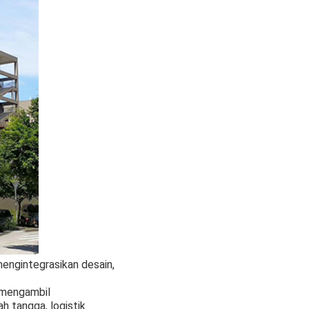
mengintegrasikan desain,
 mengambil
h tangga, logistik