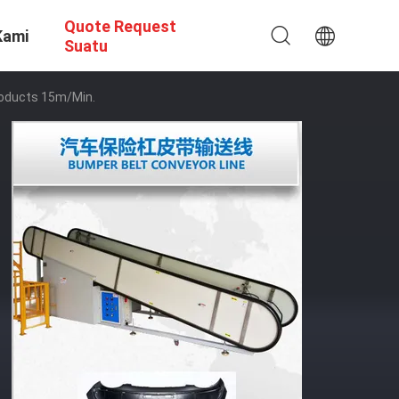
Quote Request
Kami
Suatu
roducts 15m/Min.