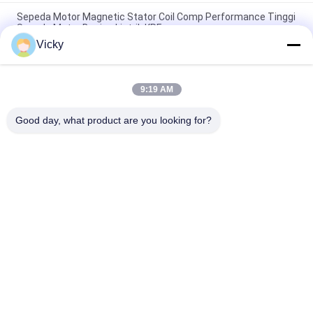
Sepeda Motor Magnetic Stator Coil Comp Performance Tinggi
Sepeda Motor Bagian Listrik KRF
Vicky
Konektor Relay Sepeda Motor Listrik Kriss 100 untuk Pembeli
B2B Kinerja Baik Pria 6.3mm
9:19 AM
Relay pemutar listrik sepeda motor untuk NOUVO Pin konektor
pria tipe 12V
Good day, what product are you looking for?
Bad Request
Semua
Suku Cadang Mesin 
Suku Cadang Listrik 
Sepeda Motor
Sepeda Motor
Suku Cadang 
Mesin Kabel 
Transmisi Sepeda 
Otomatis
Motor
Suku Cadang Rem 
Bagian Body Sepeda 
Sepeda Motor
Motor
Suku Cadang 
Lebih Banyak Produk 