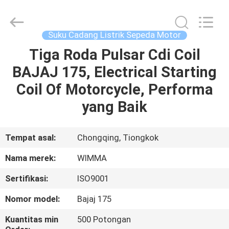
Chongqing
Litron
Spare
Parts
Co.,
Suku Cadang Listrik Sepeda Motor
Ltd..
All
Tiga Roda Pulsar Cdi Coil
RUMAH
Rights
Reserved.
BAJAJ 175, Electrical Starting
PRODUK
Coil Of Motorcycle, Performa
yang Baik
VIDEO
Tempat asal:
Chongqing, Tiongkok
TENTANG
Nama merek:
WIMMA
KAMI
Sertifikasi:
ISO9001
TUR
Nomor model:
Bajaj 175
PABRIK
Kuantitas min
500 Potongan