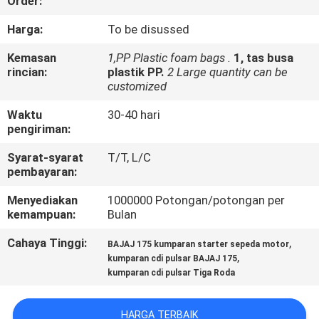
Order:
KONTROL
Harga:
To be disussed
KUALITAS
Kemasan
1,PP Plastic foam bags .
1, tas busa
rincian:
plastik PP.
2 Large quantity can be
customized
BERITA
Waktu
30-40 hari
pengiriman:
MINTA
Syarat-syarat
T/T, L/C
KUTIPAN
pembayaran:
Menyediakan
1000000 Potongan/potongan per
PETA
kemampuan:
Bulan
SITUS
Cahaya Tinggi:
,
BAJAJ 175 kumparan starter sepeda motor
,
kumparan cdi pulsar BAJAJ 175
kumparan cdi pulsar Tiga Roda
KEBIJAKAN
PRIBADI
HARGA TERBAIK