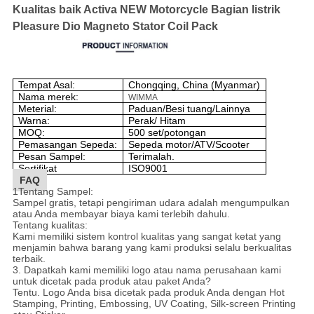
Kualitas baik Activa NEW Motorcycle Bagian listrik
Pleasure Dio Magneto Stator Coil Pack
Tempat Asal:
Chongqing, China (Myanmar)
Nama merek:
WIMMA
Meterial:
Paduan/Besi tuang/Lainnya
Warna:
Perak/ Hitam
MOQ:
500 set/potongan
Pemasangan Sepeda:
Sepeda motor/ATV/Scooter
Pesan Sampel:
Terimalah.
Sertifikat
ISO9001
FAQ
1Tentang Sampel:
Sampel gratis, tetapi pengiriman udara adalah mengumpulkan
atau Anda membayar biaya kami terlebih dahulu.
Tentang kualitas:
Kami memiliki sistem kontrol kualitas yang sangat ketat yang
menjamin bahwa barang yang kami produksi selalu berkualitas
terbaik.
3. Dapatkah kami memiliki logo atau nama perusahaan kami
untuk dicetak pada produk atau paket Anda?
Tentu. Logo Anda bisa dicetak pada produk Anda dengan Hot
Stamping, Printing, Embossing, UV Coating, Silk-screen Printing