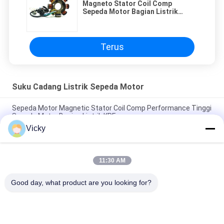
Magneto Stator Coil Comp
Sepeda Motor Bagian Listrik
Pleasure Dio Kualitas Baik Activa
NEW
Terus
Suku Cadang Listrik Sepeda Motor
Sepeda Motor Magnetic Stator Coil Comp Performance Tinggi
Sepeda Motor Bagian Listrik KRF
Vicky
Konektor Relay Sepeda Motor Listrik Kriss 100 untuk Pembeli
B2B Kinerja Baik Pria 6.3mm
11:30 AM
Relay pemutar listrik sepeda motor untuk NOUVO Pin konektor
pria tipe 12V
Good day, what product are you looking for?
Bad Request
Semua