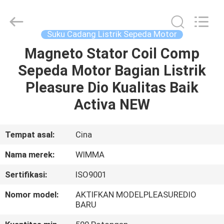
Chongqing
Litron
Spare
Parts
Co.,
Suku Cadang Listrik Sepeda Motor
Ltd..
All
Magneto Stator Coil Comp
RUMAH
Rights
Reserved.
Sepeda Motor Bagian Listrik
PRODUK
Pleasure Dio Kualitas Baik
Activa NEW
VIDEO
Tempat asal:
Cina
TENTANG
Nama merek:
WIMMA
KAMI
Sertifikasi:
ISO9001
TUR
Nomor model:
AKTIFKAN MODELPLEASUREDIO
BARU
PABRIK