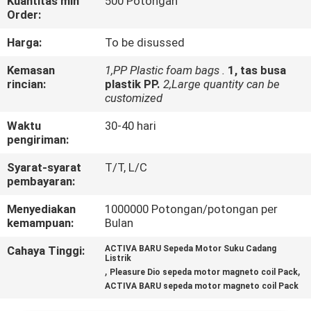
Kuantitas min
500 Potongan
Order:
KONTROL
Harga:
To be disussed
KUALITAS
Kemasan
1,PP Plastic foam bags .
1, tas busa
rincian:
plastik PP.
2,Large quantity can be
BERITA
customized
Waktu
30-40 hari
MINTA
pengiriman:
KUTIPAN
Syarat-syarat
T/T, L/C
pembayaran:
PETA
Menyediakan
1000000 Potongan/potongan per
kemampuan:
Bulan
SITUS
Cahaya Tinggi:
ACTIVA BARU Sepeda Motor Suku Cadang
Listrik
,
,
Pleasure Dio sepeda motor magneto coil Pack
KEBIJAKAN
ACTIVA BARU sepeda motor magneto coil Pack
PRIBADI