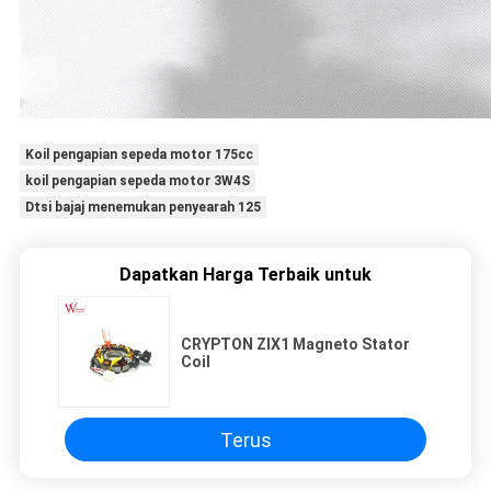
Koil pengapian sepeda motor 175cc
koil pengapian sepeda motor 3W4S
Dtsi bajaj menemukan penyearah 125
Dapatkan Harga Terbaik untuk
CRYPTON ZIX1 Magneto Stator
Coil
Terus