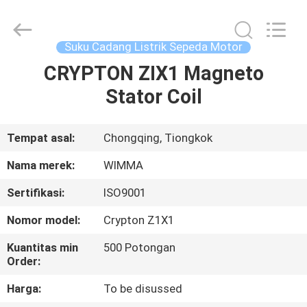
Chongqing
Litron
Spare
Parts
Co.,
Suku Cadang Listrik Sepeda Motor
Ltd..
All
CRYPTON ZIX1 Magneto
RUMAH
Rights
Reserved.
Stator Coil
PRODUK
Tempat asal:
Chongqing, Tiongkok
VIDEO
Nama merek:
WIMMA
Sertifikasi:
ISO9001
TENTANG
Nomor model:
Crypton Z1X1
KAMI
Kuantitas min
500 Potongan
Order:
TUR
Harga:
To be disussed
PABRIK