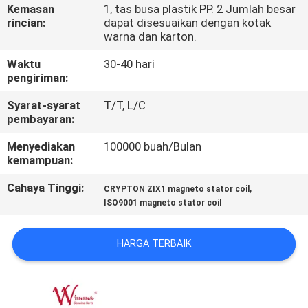
Kemasan
1, tas busa plastik PP. 2 Jumlah besar
rincian:
dapat disesuaikan dengan kotak
KONTROL
warna dan karton.
KUALITAS
Waktu
30-40 hari
pengiriman:
BERITA
Syarat-syarat
T/T, L/C
pembayaran:
MINTA
Menyediakan
100000 buah/Bulan
kemampuan:
KUTIPAN
Cahaya Tinggi:
,
CRYPTON ZIX1 magneto stator coil
ISO9001 magneto stator coil
PETA
SITUS
HARGA TERBAIK
KEBIJAKAN
PRIBADI