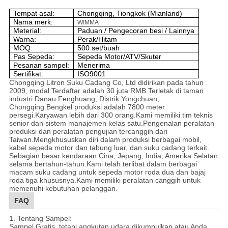
Tempat asal:
Chongqing, Tiongkok (Mianland)
Nama merk:
WIMMA
Meterial:
Paduan / Pengecoran besi / Lainnya
Warna:
Perak/Hitam
MOQ:
500 set/buah
Pas Sepeda:
Sepeda Motor/ATV/Skuter
Pesanan sampel:
Menerima
Sertifikat:
ISO9001
Chongqing Litron Suku Cadang Co, Ltd didirikan pada tahun
2009, modal Terdaftar adalah 30 juta RMB.Terletak di taman
industri Danau Fenghuang, Distrik Yongchuan,
Chongqing.Bengkel produksi adalah 7800 meter
persegi.Karyawan lebih dari 300 orang.Kami memiliki tim teknis
senior dan sistem manajemen kelas satu.Pengenalan peralatan
produksi dan peralatan pengujian tercanggih dari
Taiwan.Mengkhususkan diri dalam produksi berbagai mobil,
kabel sepeda motor dan tabung luar, dan suku cadang terkait.
Sebagian besar kendaraan Cina, Jepang, India, Amerika Selatan
selama bertahun-tahun.Kami telah terlibat dalam berbagai
macam suku cadang untuk sepeda motor roda dua dan bajaj
roda tiga khususnya.Kami memiliki peralatan canggih untuk
memenuhi kebutuhan pelanggan.
FAQ
1. Tentang Sampel:
Sampel Gratis, tetapi angkutan udara dikumpulkan atau Anda