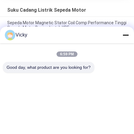
Suku Cadang Listrik Sepeda Motor
Sepeda Motor Magnetic Stator Coil Comp Performance Tinggi
Sepeda Motor Bagian Listrik KRF
Vicky
Konektor Relay Sepeda Motor Listrik Kriss 100 untuk Pembeli
B2B Kinerja Baik Pria 6.3mm
6:59 PM
Relay pemutar listrik sepeda motor untuk NOUVO Pin konektor
pria tipe 12V
Good day, what product are you looking for?
Bad Request
Semua
Suku Cadang Mesin 
Suku Cadang Listrik 
Sepeda Motor
Sepeda Motor
Suku Cadang 
Mesin Kabel 
Transmisi Sepeda 
Otomatis
Motor
Suku Cadang Rem 
Bagian Body Sepeda 