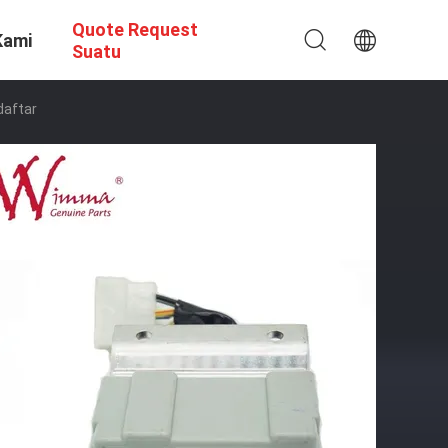
Quote Request
Kami
Suatu
daftar