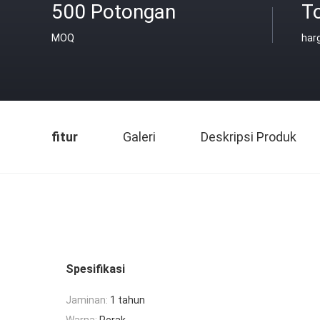
500 Potongan
T
MOQ
har
fitur
Galeri
Deskripsi Produk
Spesifikasi
Jaminan:
1 tahun
Warna:
Perak