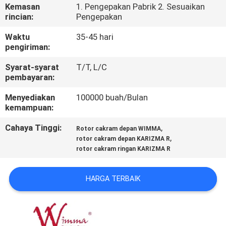
Kemasan
1. Pengepakan Pabrik 2. Sesuaikan
rincian:
Pengepakan
KONTROL
KUALITAS
Waktu
35-45 hari
pengiriman:
Syarat-syarat
T/T, L/C
BERITA
pembayaran:
Menyediakan
100000 buah/Bulan
MINTA
kemampuan:
KUTIPAN
Cahaya Tinggi:
,
Rotor cakram depan WIMMA
,
rotor cakram depan KARIZMA R
rotor cakram ringan KARIZMA R
PETA
SITUS
HARGA TERBAIK
KEBIJAKAN
PRIBADI