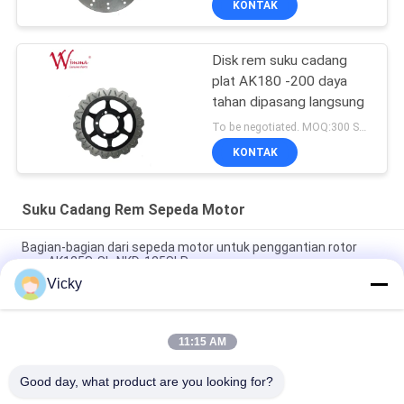
KONTAK
Disk rem suku cadang
plat AK180 -200 daya
tahan dipasang langsung
To be negotiated. MOQ:300 Set untuk pesanan jejak untuk menguji kualitas.
KONTAK
Suku Cadang Rem Sepeda Motor
Bagian-bagian dari sepeda motor untuk penggantian rotor
rem AK125S-SL-NKD-125SLR
Vicky
Motor Brake Disc Pad Pulsar FZ16 Keramik Karbon Berkinerja
Tinggi
11:15 AM
Bagian Sepeda Motor Brake Pad Shoe PULSAR150 Untuk
CG200 E-Storm 125 CGR125 OEM Standar
Good day, what product are you looking for?