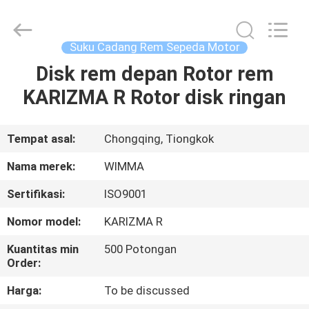
Chongqing
Litron
Spare
Parts
Co.,
Suku Cadang Rem Sepeda Motor
Ltd..
All
Disk rem depan Rotor rem
RUMAH
Rights
Reserved.
KARIZMA R Rotor disk ringan
PRODUK
Tempat asal:
Chongqing, Tiongkok
VIDEO
Nama merek:
WIMMA
Sertifikasi:
ISO9001
TENTANG
Nomor model:
KARIZMA R
KAMI
Kuantitas min
500 Potongan
Order:
TUR
Harga:
To be discussed
PABRIK