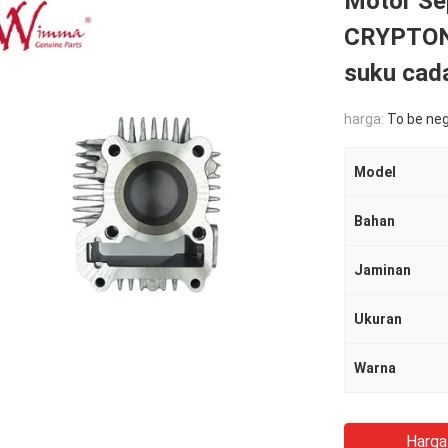
Motor Se
CRYPTON 
suku cad
harga:
To be ne
Model
Bahan
Jaminan
Ukuran
Warna
Harga