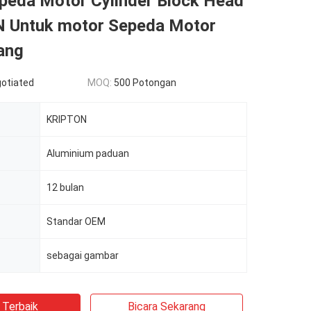
peda Motor Cylinder Block Head
Untuk motor Sepeda Motor
ang
gotiated
MOQ:
500 Potongan
KRIPTON
Aluminium paduan
12 bulan
Standar OEM
sebagai gambar
 Terbaik
Bicara Sekarang