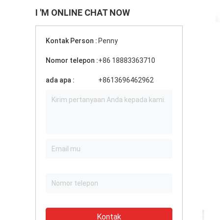
I 'M ONLINE CHAT NOW
Kontak Person :
Penny
Nomor telepon :
+86 18883363710
ada apa :
+8613696462962
Kontak