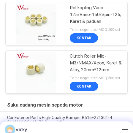
Rol kopling Vario-
125/Vario-150/Spin-125,
Karet & paduan
To be negotiated MOQ:500 set
KONTAK
Clutch Roller Mio-
M3/NMAX/Xeon, Karet &
Alloy, 20mm*12mm
To be negotiated MOQ:500 set
KONTAK
Suku cadang mesin sepeda motor
Car Exterior Parts High-Quality Bumper B516F271301-4
CHANAN OSHAN​ Z6 Starry White
Vicky