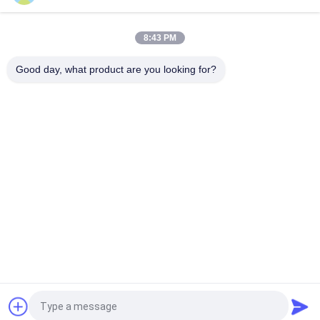
Motor starter Honda EX5 Mesin Sepeda Motor suku cadang
Grosir Murah Dengan Kinerja Tinggi
8:43 PM
Sepeda motor busi untuk CPR8EAIX-9 China Pemasok Sistem
Mesin
Good day, what product are you looking for?
Bad Request
Semua
Suku Cadang Mesin 
Suku Cadang Listrik 
Sepeda Motor
Sepeda Motor
Suku Cadang 
Mesin Kabel 
Transmisi Sepeda 
Otomatis
Motor
Suku Cadang Rem 
Bagian Body Sepeda 
Sepeda Motor
Motor
Suku Cadang 
Lebih Banyak Produk 
Aksesoris Motor
Panas
Quote request suatu