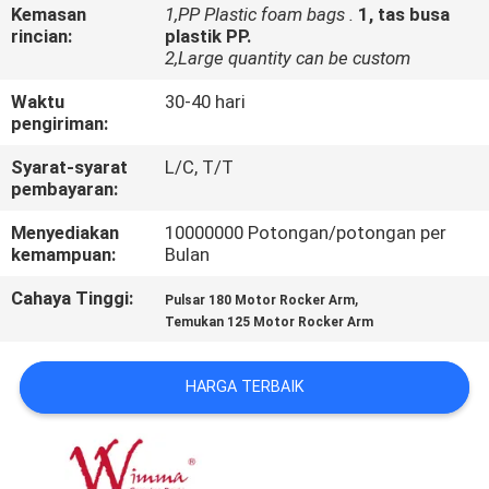
Kemasan
1,PP Plastic foam bags .
1, tas busa
rincian:
plastik PP.
KONTROL
2,Large quantity can be custom
KUALITAS
Waktu
30-40 hari
pengiriman:
BERITA
Syarat-syarat
L/C, T/T
pembayaran:
MINTA
Menyediakan
10000000 Potongan/potongan per
kemampuan:
Bulan
KUTIPAN
Cahaya Tinggi:
,
Pulsar 180 Motor Rocker Arm
Temukan 125 Motor Rocker Arm
PETA
SITUS
HARGA TERBAIK
KEBIJAKAN
PRIBADI