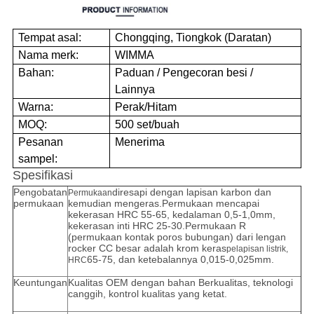
Tempat asal:
Chongqing, Tiongkok (Daratan)
Nama merk:
WIMMA
Bahan:
Paduan / Pengecoran besi /
Lainnya
Warna:
Perak/Hitam
MOQ:
500 set/buah
Pesanan
Menerima
sampel:
Spesifikasi
Pengobatan
diresapi dengan lapisan karbon dan
Permukaan
permukaan
kemudian mengeras.Permukaan mencapai
kekerasan HRC 55-65, kedalaman 0,5-1,0mm,
kekerasan inti HRC 25-30.Permukaan R
(permukaan kontak poros bubungan) dari lengan
rocker CC besar adalah krom keras
pelapisan listrik,
65-75, dan ketebalannya 0,015-0,025mm.
HRC
Keuntungan
Kualitas OEM dengan bahan Berkualitas, teknologi
canggih, kontrol kualitas yang ketat.