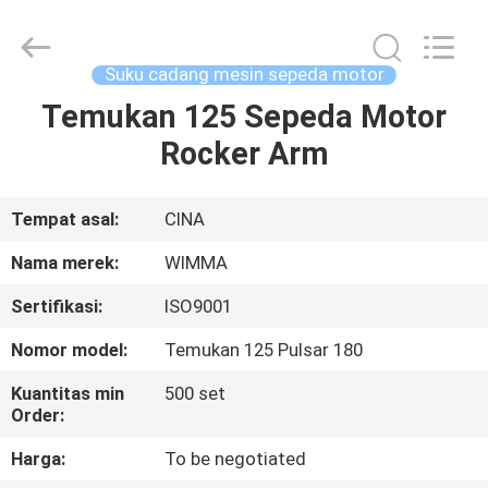
Chongqing
Litron
Spare
Parts
Co.,
Suku cadang mesin sepeda motor
Ltd..
All
Temukan 125 Sepeda Motor
RUMAH
Rights
Reserved.
Rocker Arm
PRODUK
Tempat asal:
CINA
VIDEO
Nama merek:
WIMMA
Sertifikasi:
ISO9001
TENTANG
Nomor model:
Temukan 125 Pulsar 180
KAMI
Kuantitas min
500 set
Order:
TUR
Harga:
To be negotiated
PABRIK